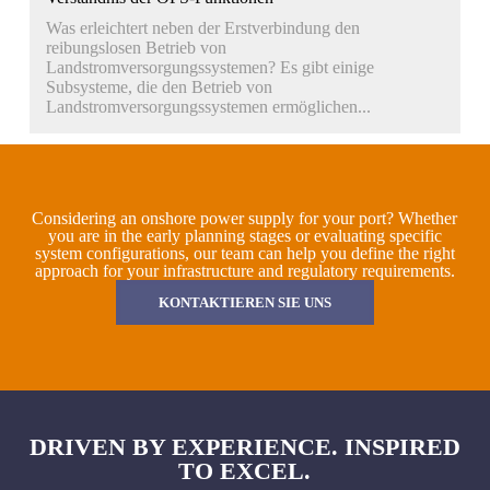
Was erleichtert neben der Erstverbindung den
reibungslosen Betrieb von
Landstromversorgungssystemen? Es gibt einige
Subsysteme, die den Betrieb von
Landstromversorgungssystemen ermöglichen...
Considering an onshore power supply for your port? Whether
you are in the early planning stages or evaluating specific
system configurations, our team can help you define the right
approach for your infrastructure and regulatory requirements.
KONTAKTIEREN SIE UNS
DRIVEN BY EXPERIENCE. INSPIRED
TO EXCEL.