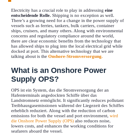
Electricity has a crucial role to play in addressing
eine
entscheidende Rolle.
Shipping is no exception as well.
There’s a growing need for a change in the power supply of
vessels such as ferries, tankers, bulk carriers, container
ships, cruisers, and many others. Along with environmental
concerns and regulatory compliance around the world,
there are clear economic benefits from the technology that
has allowed ships to plug into the local electrical grid while
docked at port. This alternative technology that we are
talking about is the
Onshore-Stromversorgung.
What is an Onshore Power
Supply OPS?
OPS ist ein System, das die Stromversorgung der an
Hafenterminals angedockten Schiffe über das
Landstromnetz ermöglicht.
It significantly reduces pollutant
Treibhausgasemissionen während
der Liegezeit des Schiffes
erheblich reduziert.
Along with the reduction of carbon
emissions for both the vessel and port environment,
wird
die Onshore Power Supply (OPS)
also reduces noise,
lowers costs, and enhances the working conditions for
seafarers aboard the vessel.