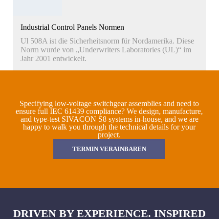
Industrial Control Panels Normen
Ul 508A ist die Sicherheitsnorm für Nordamerika. Diese
Norm wurde von „Underwriters Laboratories (UL)“ im
Jahr 2001 entwickelt.
Specifying low-voltage switchgear assemblies and need to
ensure full IEC 61439 compliance? We design, manufacture,
and type-test SIVACON S8 systems in-house, and we are
happy to walk you through the technical details for your
project.
TERMIN VERAINBAREN
DRIVEN BY EXPERIENCE. INSPIRED