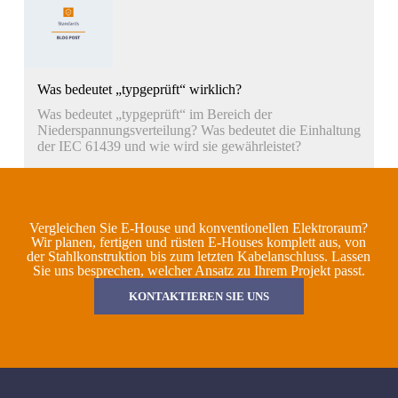
Was bedeutet „typgeprüft“ wirklich?
Was bedeutet „typgeprüft“ im Bereich der
Niederspannungsverteilung? Was bedeutet die Einhaltung
der IEC 61439 und wie wird sie gewährleistet?
Vergleichen Sie E-House und konventionellen Elektroraum?
Wir planen, fertigen und rüsten E-Houses komplett aus, von
der Stahlkonstruktion bis zum letzten Kabelanschluss. Lassen
Sie uns besprechen, welcher Ansatz zu Ihrem Projekt passt.
KONTAKTIEREN SIE UNS