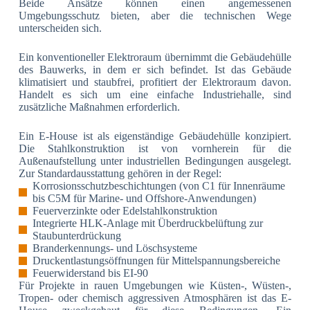
Beide Ansätze können einen angemessenen
Umgebungsschutz bieten, aber die technischen Wege
unterscheiden sich.
Ein konventioneller Elektroraum übernimmt die Gebäudehülle
des Bauwerks, in dem er sich befindet. Ist das Gebäude
klimatisiert und staubfrei, profitiert der Elektroraum davon.
Handelt es sich um eine einfache Industriehalle, sind
zusätzliche Maßnahmen erforderlich.
Ein E-House ist als eigenständige Gebäudehülle konzipiert.
Die Stahlkonstruktion ist von vornherein für die
Außenaufstellung unter industriellen Bedingungen ausgelegt.
Zur Standardausstattung gehören in der Regel:
Korrosionsschutzbeschichtungen (von C1 für Innenräume
bis C5M für Marine- und Offshore-Anwendungen)
Feuerverzinkte oder Edelstahlkonstruktion
Integrierte HLK-Anlage mit Überdruckbelüftung zur
Staubunterdrückung
Branderkennungs- und Löschsysteme
Druckentlastungsöffnungen für Mittelspannungsbereiche
Feuerwiderstand bis EI-90
Für Projekte in rauen Umgebungen wie Küsten-, Wüsten-,
Tropen- oder chemisch aggressiven Atmosphären ist das E-