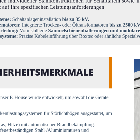
lich individueller Stahlkonstruktionen für Schalttafeln sowie 
 auf Ihre spezifischen Leistungsanforderungen.
teme:
Schaltanlageninstallation
bis zu 35 kV.
rmatoren:
Integrierte Trocken- oder Öltransformatoren
bis zu 2500 k
rteilung:
Vorinstallierte
Sammelschienenhalterungen und modular
ssysteme:
Präzise Kabeleinführung über Roxtec oder ähnliche Spezial
HERHEITSMERKMALE
. Unser E-House wurde entwickelt, um sowohl die Geräte
entlastungssystemen für Störlichtbögen ausgestattet, um
as, Hitze) mit automatischer Brandbekämpfung.
t feuerbeständigen Stahl-/Aluminiumtüren und