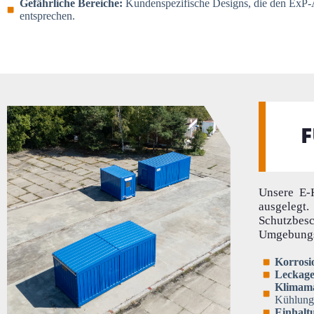
Gefährliche Bereiche:
Kundenspezifische Designs, die den ExP-
entsprechen.
F
Unsere E-H
ausgelegt
Schutzbes
Umgebungs
Korrosi
Leckage
Klimam
Kühlung
Einhalt