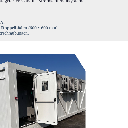
integrierter Canalis-Stromschienensysteme,
VA.
e Doppelböden
(600 x 600 mm).
verschraubungen.