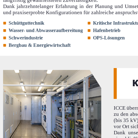
langfristig gewährleisteten Zuverlässigkeit.
Dank jahrzehntelanger Erfahrung in der Planung und Umset
und praxiserprobte Konfigurationen für zahlreiche anspruchs
Schüttguttechnik
Kritische Infrastrukt
Wasser- und Abwasseraufbereitung
Hafenbetrieb
Schwerindustrie
OPS-Lösungen
Bergbau & Energiewirtschaft
K
ICCE übern
zu den abs
(bis 35 kV
vor Ort sic
Dank unse