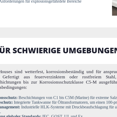
Anforderungen für explosionsgefährdete Bereiche
ÜR SCHWIERIGE UMGEBUNGE
ouses sind wetterfest, korrosionsbeständig und für anspruc
. Gefertigt aus feuerverzinktem oder rostfreiem Sta
chichtungen bis zur Korrosionsschutzklasse C5-M ausgeführ
bedingungen:
onsschutz:
Beschichtungen von C1 bis C5M (Marine) für extreme Sa
schutz:
Integrierte Tankwanne für Öltransformatoren, um einen 100-p
anagement:
Industrielle HLK-Systeme mit Druckbeaufschlagung für a
.
ung globaler Standards:
IEC, GOST, UL und Ex.